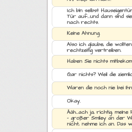
Ich bin selbst Hauseigent
Tür auf...und dann sind s
nach rechts.
Keine Ahnung.
Also ich glaube, die wollte
rechtzeitig vertreiben.
Haben Sie nichts mitbeko
Gar nichts? Weil die zieml
Waren die noch nie bei Ih
Okay.
Ääh...ach ja, richtig, mein
- großer Smiley an der W
nicht, nehme ich an. Das 