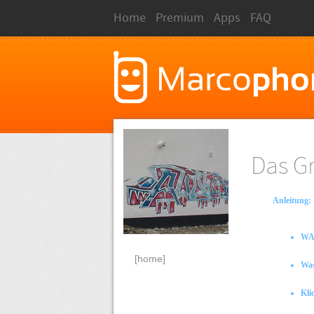
Home
Premium
Apps
FAQ
Das Gra
Anleitung:
WAS
[home]
Was
Kli