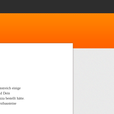
nstreich einige
nd Dein
za bestellt hätte.
extbausteine