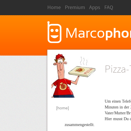
Home
Premium
Apps
FAQ
Pizza-
Um einen Telefo
Minuten in der 
[home]
Vater/Mutter/Br
Hier musst Du d
zusammengestellt.